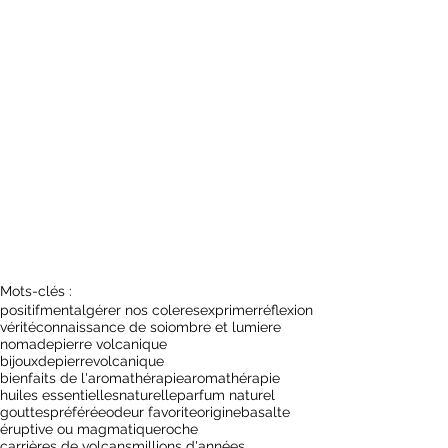
Mots-clés :
positif
mental
gérer nos coleres
exprimer
réflexion
vérité
connaissance de soi
ombre et lumiere
nomade
pierre volcanique
bijouxdepierrevolcanique
bienfaits de l'aromathérapie
aromathérapie
huiles essentielles
naturelle
parfum naturel
gouttes
préférée
odeur favorite
origine
basalte
éruptive ou magmatique
roche
carrières de volcans
millions d'années