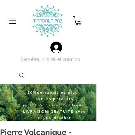
Bien-être, vitalité et création
20%de rabais et plus!
Sur
les produits
sélectionnés
en boutique!
LIVRAISON GRATUITE avec
+100$ d'achat
Pierre Volcanique -