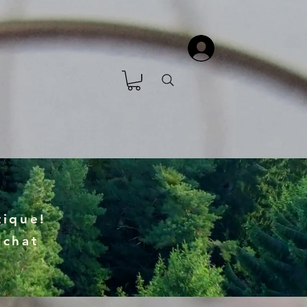
ique!
achat