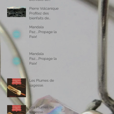
l’aromathérapie
Pierre Volcanique -
partout ou vous
Profitez des
allez !
bienfaits de
l’aromathérapie
Mandala
partout ou vous
Paz....Propage la
allez !
Paix!
Mandala
Paz....Propage la
Paix!
Les Plumes de
sagesse.
Les Plumes de
sagesse.