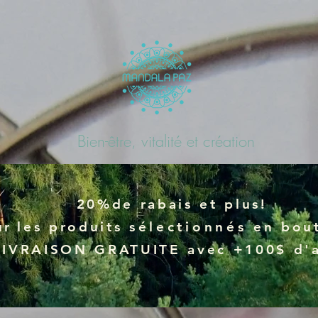
Bien-être, vitalité et création
20%de rabais et plus!
ur
les produits
sélectionnés
en bout
LIVRAISON GRATUITE avec +100$ d'