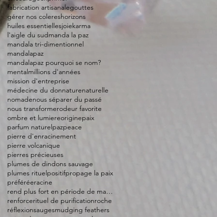
fabrication artisanale
gouttes
gérer nos coleres
horizons
huiles essentielles
joie
karma
l'aigle du sud
manda la paz
mandala tri-dimentionnel
mandalapaz
mandalapaz pourquoi se nom?
mental
millions d'années
mission d'entreprise
médecine du don
nature
naturelle
nomade
nous séparer du passé
nous transformer
odeur favorite
ombre et lumiere
origine
paix
parfum naturel
paz
peace
pierre d'enracinement
pierre volcanique
pierres précieuses
plumes de dindons sauvage
plumes rituel
positif
propage la paix
préférée
racine
rend plus fort en période de manque
renforce
rituel de purification
roche
réflexion
sauge
smudging feathers