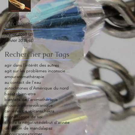
Archives
février 2018
(2)
2 posts
janvier 2018
(4)
4 posts
Rechercher par Tags
agir dans l'intérêt des autres
agit sur les problèmes inconscients
amour
aromathérapie
au contact de l'eau
autochtones d'Amérique du nord
basalte
bien-etre
bienfaits de l'aromathérapie
bijouxdepierrevolcanique
carrières de volcans
chakra
connaissance de soi
contre la négativité
début d'année
définition de mandalapaz
encourage
exprimer