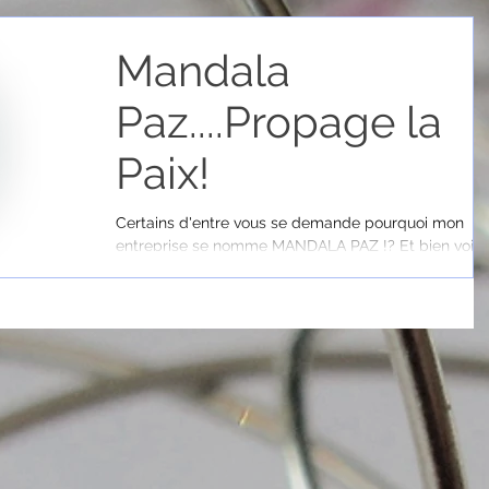
Mandala
Paz....Propage la
Paix!
Certains d'entre vous se demande pourquoi mon
entreprise se nomme MANDALA PAZ !? Et bien voici
tout simplement... Évidemment, mon...