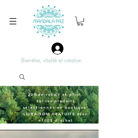
Bien-être, vitalité et création
20%de rabais et plus!
Sur
les produits
sélectionnés
en boutique!
LIVRAISON GRATUITE avec
+100$ d'achat