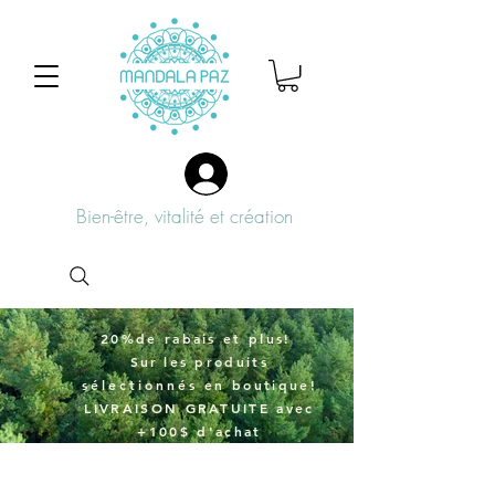
Bien-être, vitalité et création
20%de rabais et plus!
Sur
les produits
sélectionnés
en boutique!
LIVRAISON GRATUITE avec
+100$ d'achat