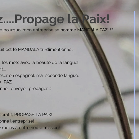
...Propage la Paix!
de pourquoi mon entreprise se nomme MANDALA PAZ  !?
it est le MANDALA tri-dimentionnel.
 les mots avec la beauté de la langue!
t...
oser en espagnol, ma  seconde langue.
A  PAZ
onner, envoyer, propager...)
pératif, PROPAGE LA PAIX!
onné l'entreprise!
e moins à cette noble mission!