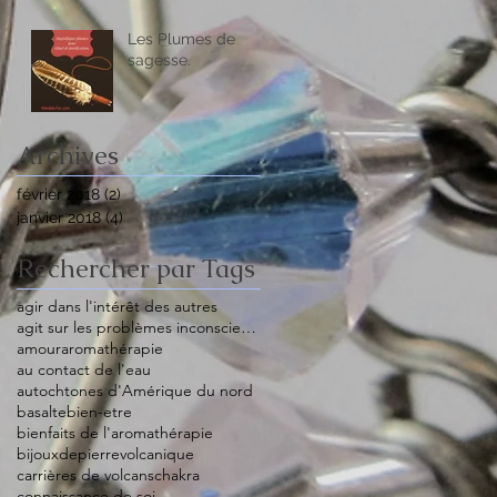
Les Plumes de
sagesse.
Archives
février 2018
(2)
2 posts
janvier 2018
(4)
4 posts
Rechercher par Tags
agir dans l'intérêt des autres
agit sur les problèmes inconscients
amour
aromathérapie
au contact de l'eau
autochtones d'Amérique du nord
basalte
bien-etre
bienfaits de l'aromathérapie
bijouxdepierrevolcanique
carrières de volcans
chakra
connaissance de soi