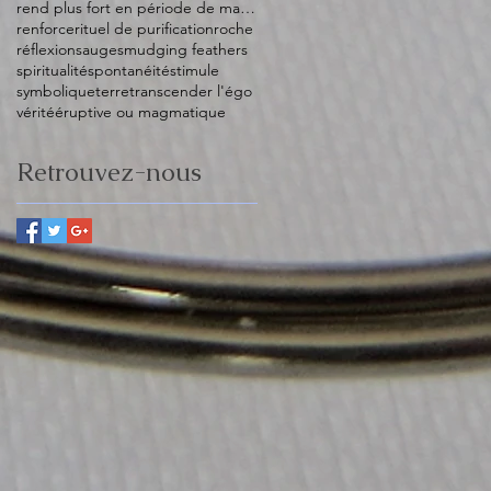
rend plus fort en période de manque
renforce
rituel de purification
roche
réflexion
sauge
smudging feathers
spiritualité
spontanéité
stimule
symbolique
terre
transcender l'égo
vérité
éruptive ou magmatique
Retrouvez-nous