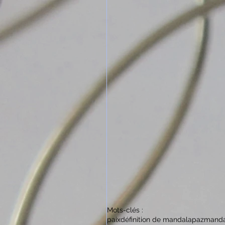
Mots-clés :
paix
définition de mandalapaz
manda