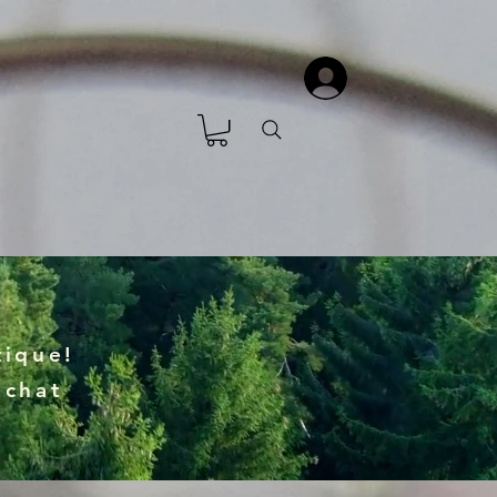
ique!
achat