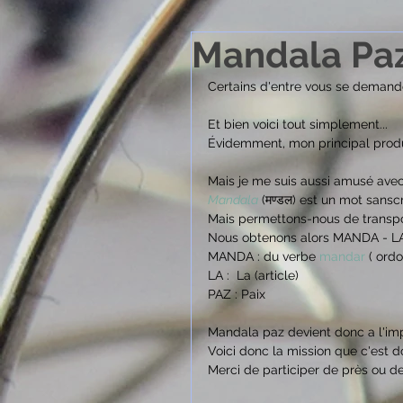
Mandala Paz.
Certains d'entre vous se deman
Et bien voici tout simplement...
Évidemment, mon principal produ
Mais je me suis aussi amusé avec
Mandala
 (मण्डल) est un mot sanscri
Mais permettons-nous de transp
Nous obtenons alors MANDA - L
MANDA : du verbe 
mandar
 ( ord
LA :  La (article)
PAZ : Paix
Mandala paz devient donc a l'im
Voici donc la mission que c'est d
Merci de participer de près ou d