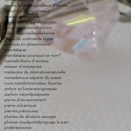
contre la négativité
début d'année
définition de mandalapaz
encourage
exprimer
fabrication artisanale
gouttes
gérer nos coleres
horizons
huiles essentielles
joie
karma
l'aigle du sud
manda la paz
mandala tri-dimentionnel
mandalapaz
mandalapaz pourquoi se nom?
mental
millions d'années
mission d'entreprise
médecine du don
nature
naturelle
nomade
nous séparer du passé
nous transformer
odeur favorite
ombre et lumiere
origine
paix
parfum naturel
paz
peace
pierre d'enracinement
pierre volcanique
pierres précieuses
plumes de dindons sauvage
plumes rituel
positif
propage la paix
préférée
racine