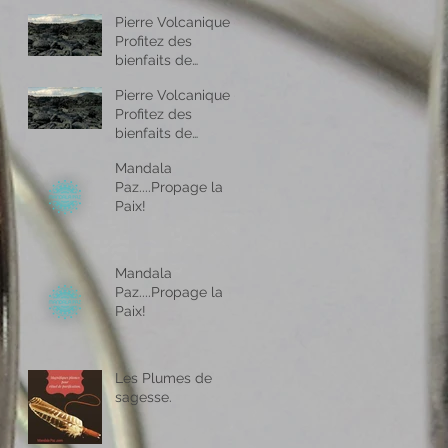
Pierre Volcanique -
Profitez des
bienfaits de
l’aromathérapie
Pierre Volcanique -
partout ou vous
Profitez des
allez !
bienfaits de
l’aromathérapie
Mandala
partout ou vous
Paz....Propage la
allez !
Paix!
Mandala
Paz....Propage la
Paix!
Les Plumes de
sagesse.