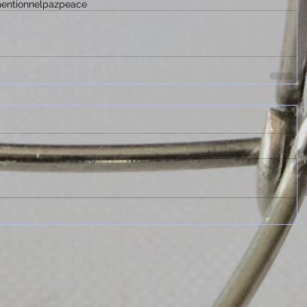
entionnel
paz
peace