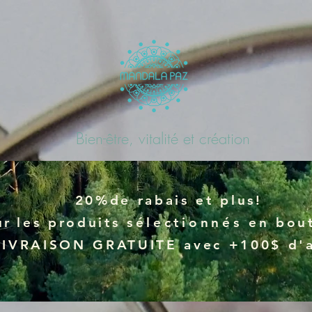
Bien-être, vitalité et création
20%de rabais et plus!
ur
les produits
sélectionnés
en bout
LIVRAISON GRATUITE avec +100$ d'