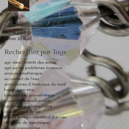
Archives
février 2018
(2)
2 posts
janvier 2018
(4)
4 posts
Rechercher par Tags
agir dans l'intérêt des autres
agit sur les problèmes inconscients
amour
aromathérapie
au contact de l'eau
autochtones d'Amérique du nord
basalte
bien-etre
bienfaits de l'aromathérapie
bijouxdepierrevolcanique
carrières de volcans
chakra
connaissance de soi
contre la négativité
début d'année
définition de mandalapaz
encourage
exprimer