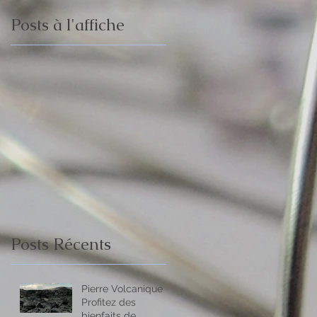
Posts à l'affiche
-
Posts Récents
Pierre Volcanique -
Profitez des
bienfaits de