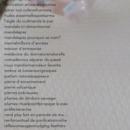
fabrication artisanale
gouttes
gérer nos coleres
horizons
huiles essentielles
joie
karma
l'aigle du sud
manda la paz
mandala tri-dimentionnel
mandalapaz
mandalapaz pourquoi se nom?
mental
millions d'années
mission d'entreprise
médecine du don
nature
naturelle
nomade
nous séparer du passé
nous transformer
odeur favorite
ombre et lumiere
origine
paix
parfum naturel
paz
peace
pierre d'enracinement
pierre volcanique
pierres précieuses
plumes de dindons sauvage
plumes rituel
positif
propage la paix
préférée
racine
rend plus fort en période de manque
renforce
rituel de purification
roche
réflexion
sauge
smudging feathers