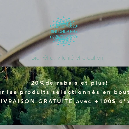
Bien-être, vitalité et création
20%de rabais et plus!
ur
les produits
sélectionnés
en bout
LIVRAISON GRATUITE avec +100$ d'