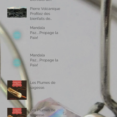
l’aromathérapie
Pierre Volcanique -
partout ou vous
Profitez des
allez !
bienfaits de
l’aromathérapie
Mandala
partout ou vous
Paz....Propage la
allez !
Paix!
Mandala
Paz....Propage la
Paix!
Les Plumes de
sagesse.
Les Plumes de
sagesse.