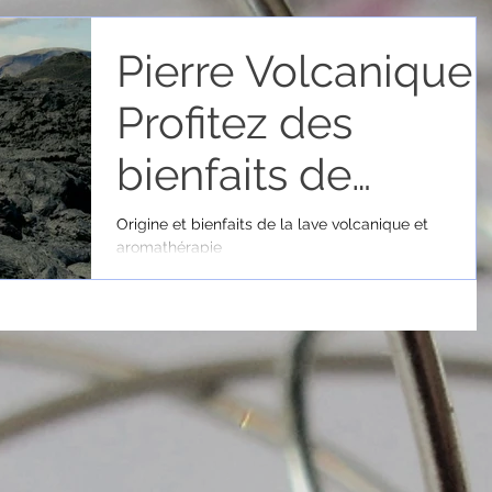
Pierre Volcanique 
Profitez des
bienfaits de
l’aromathérapie
Origine et bienfaits de la lave volcanique et
aromathérapie
partout ou vous
allez !