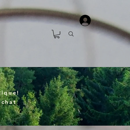
ique!
achat