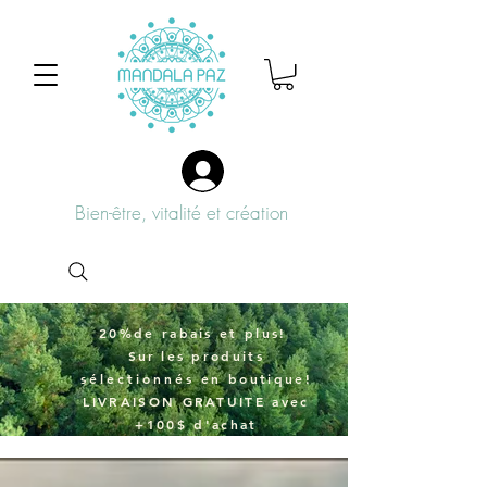
Bien-être, vitalité et création
20%de rabais et plus!
Sur
les produits
sélectionnés
en boutique!
LIVRAISON GRATUITE avec
+100$ d'achat