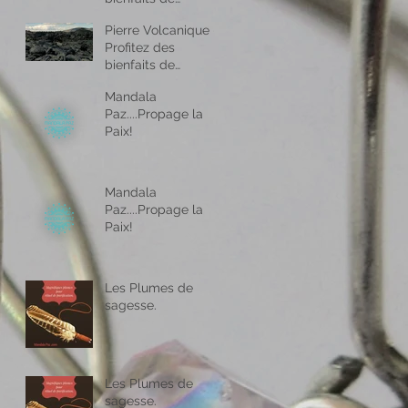
l’aromathérapie
Pierre Volcanique -
partout ou vous
Profitez des
allez !
bienfaits de
l’aromathérapie
Mandala
partout ou vous
Paz....Propage la
allez !
Paix!
Mandala
Paz....Propage la
Paix!
Les Plumes de
sagesse.
Les Plumes de
sagesse.