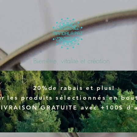
Bien-être, vitalité et création
20%de rabais et plus!
ur
les produits
sélectionnés
en bout
LIVRAISON GRATUITE avec +100$ d'