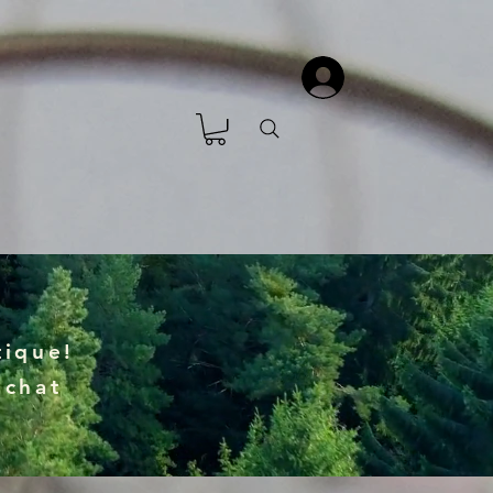
ique!
achat