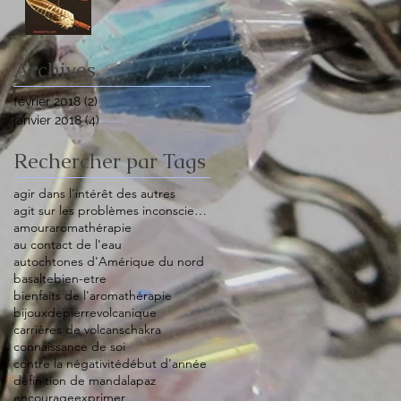
Archives
février 2018
(2)
2 posts
janvier 2018
(4)
4 posts
Rechercher par Tags
agir dans l'intérêt des autres
agit sur les problèmes inconscients
amour
aromathérapie
au contact de l'eau
autochtones d'Amérique du nord
basalte
bien-etre
bienfaits de l'aromathérapie
bijouxdepierrevolcanique
carrières de volcans
chakra
connaissance de soi
contre la négativité
début d'année
définition de mandalapaz
encourage
exprimer