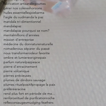
fabrication artisanale
gouttes
gérer nos coleres
horizons
huiles essentielles
joie
karma
l'aigle du sud
manda la paz
mandala tri-dimentionnel
mandalapaz
mandalapaz pourquoi se nom?
mental
millions d'années
mission d'entreprise
médecine du don
nature
naturelle
nomade
nous séparer du passé
nous transformer
odeur favorite
ombre et lumiere
origine
paix
parfum naturel
paz
peace
pierre d'enracinement
pierre volcanique
pierres précieuses
plumes de dindons sauvage
plumes rituel
positif
propage la paix
préférée
racine
rend plus fort en période de manque
renforce
rituel de purification
roche
réflexion
sauge
smudging feathers