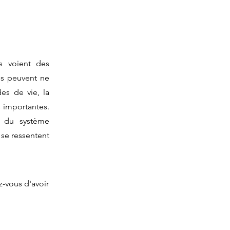
es voient des
es peuvent ne
des de vie, la
s importantes.
t du système
 se ressentent
z-vous d'avoir