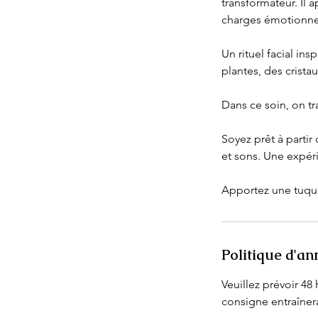
transformateur. Il 
charges émotionnell
Un rituel facial in
plantes, des crista
Dans ce soin, on tr
Soyez prêt à parti
et sons. Une expéri
Apportez une tuque
Politique d'an
Veuillez prévoir 4
consigne entraîner