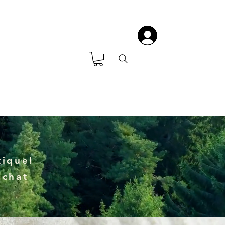
ique!
achat