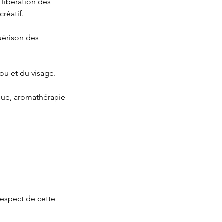
 libération des
réatif.
uérison des
cou et du visage.
que, aromathérapie
respect de cette