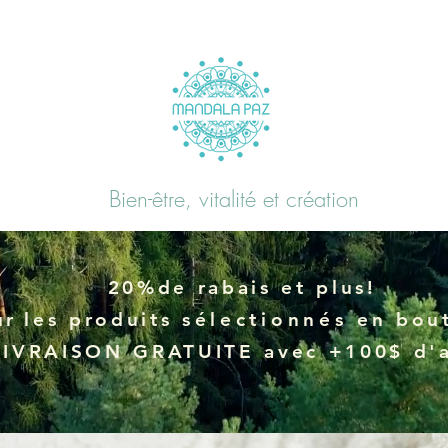
Bien-être, vitalité et création
20%de rabais et plus!
ur
les produits
sélectionnés
en bout
LIVRAISON GRATUITE avec +100$ d'