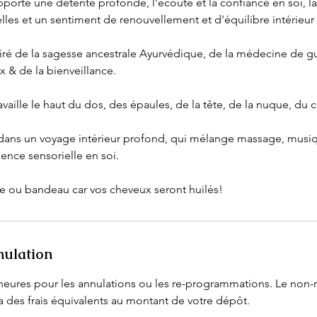
apporte une détente profonde, l'écoute et la confiance en soi, la
es et un sentiment de renouvellement et d'équilibre intérieur c
spiré de la sagesse ancestrale Ayurvédique, de la médecine de g
ux & de la bienveillance.
availle le haut du dos, des épaules, de la tête, de la nuque, du 
r dans un voyage intérieur profond, qui mélange massage, musi
ence sensorielle en soi.
 ou bandeau car vos cheveux seront huilés!
nulation
8 heures pour les annulations ou les re-programmations. Le non-
a des frais équivalents au montant de votre dépôt.