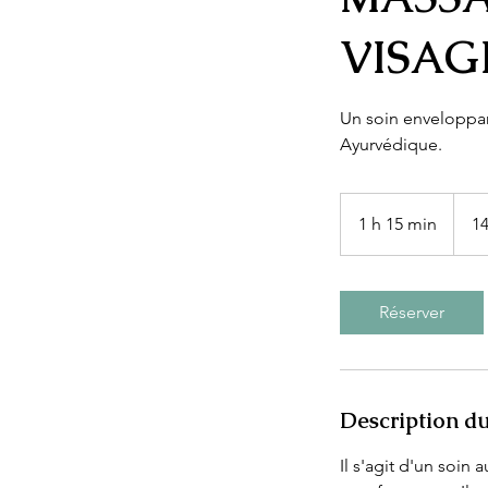
VISAGE
Un soin enveloppan
Ayurvédique.
140 do
canad
1 h 15 min
1
14
1
5
m
Réserver
i
n
Description du
Il s'agit d'un soin