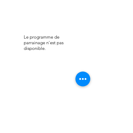
Le programme de
parrainage n'est pas
disponible.
Suivez Mandala Paz pour
des conseils
bien-être au quotidien
♡