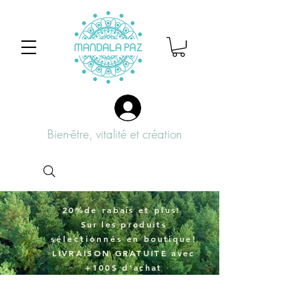
Bien-être, vitalité et création
20%de rabais et plus!
Sur
les produits
sélectionnés
en boutique!
LIVRAISON GRATUITE avec
+100$ d'achat