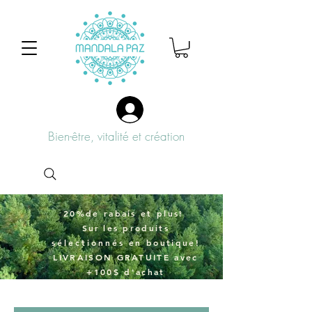
Bien-être, vitalité et création
20%de rabais et plus!
Sur
les produits
sélectionnés
en boutique!
LIVRAISON GRATUITE avec
+100$ d'achat