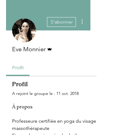
Plus d'actions
S'abonner
Administrateur
Eve Monnier
Profil
Profil
A rejoint le groupe le : 11 oct. 2018
À propos
Professeure certifiée en yoga du visage 
massothérapeute