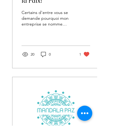
la Paix!
Certains d'entre vous se
demande pourquoi mon
entreprise se nomme
MANDALA PAZ !? Et bien
voici tout simplement...
Évidemment, mon...
20
0
1