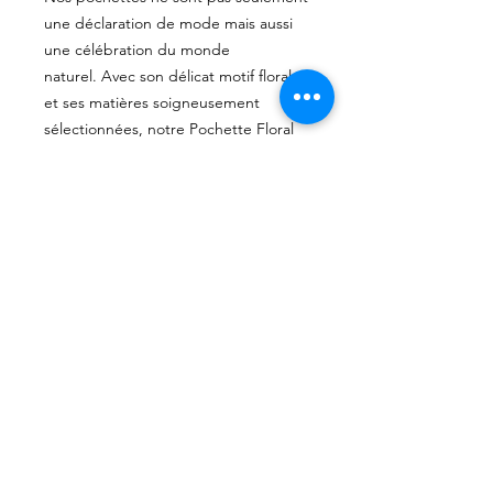
une déclaration de mode mais aussi
une célébration du monde
naturel. Avec son délicat motif floral
et ses matières soigneusement
sélectionnées, notre Pochette Floral
est la compagne idéale pour
transporter vos essentielles et
apporter une touche de nature à
votre quotidien.
Ajoutez une touche de tranquillité et
de beauté naturelle à votre vie avec
cet accessoire unique et fait main de
la collection
CYANOTYPE.
Suivez Mandala Paz pour
des conseils