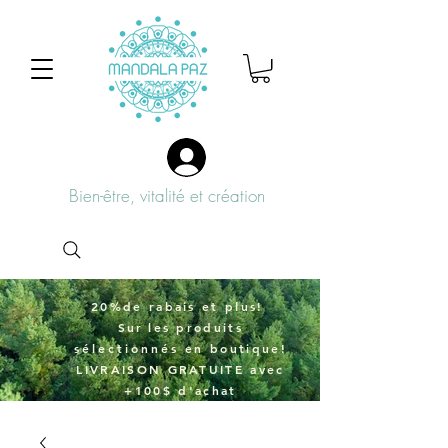
Bien-être, vitalité et création
20%de rabais et plus!
Sur
les produits
sélectionnés
en boutique!
LIVRAISON GRATUITE avec
+100$ d'achat