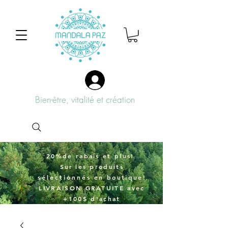
Bien-être, vitalité et création
20%de rabais et plus!
Sur
les produits
sélectionnés
en boutique!
LIVRAISON GRATUITE avec
+100$ d'achat