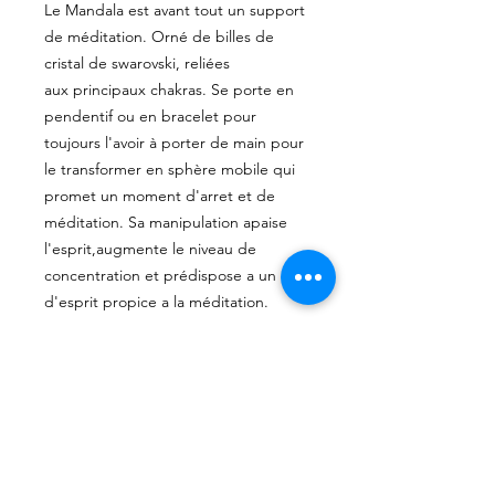
Le Mandala est avant tout un support
de méditation. Orné de billes de
cristal de swarovski, reliées
aux principaux chakras. Se porte en
pendentif ou en bracelet pour
toujours l'avoir à porter de main pour
le transformer en sphère mobile qui
promet un moment d'arret et de
méditation. Sa manipulation apaise
l'esprit,augmente le niveau de
concentration et prédispose a un état
d'esprit propice a la méditation.
Disponible en 2 grandeurs
Petit : 18cm*
Régulier: 21cm*
*indique la circonférence intérieur du
bracelet