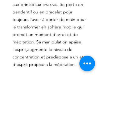
aux principaux chakras. Se porte en
pendentif ou en bracelet pour
toujours l'avoir à porter de main pour
le transformer en sphère mobile qui
promet un moment d'arret et de
méditation. Sa manipulation apaise
l'esprit,augmente le niveau de
concentration et prédispose a un état
d'esprit propice a la méditation.
Disponible en 2 grandeurs
Petit : 18cm*
Régulier: 21cm*
*indique la circonférence intérieur du
bracelet
Envoyé avec une longue chaine en
acier inoxydable ajustable pour porter
au cou. Le tout dans une pratique