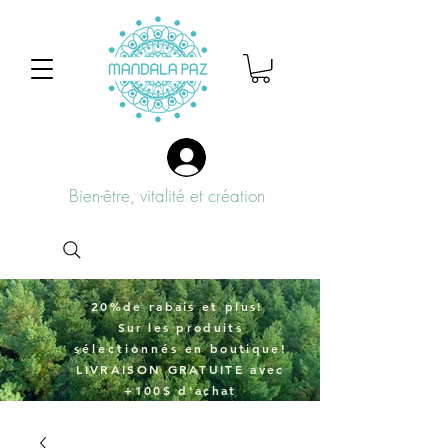
Bien-être, vitalité et création
20%de rabais et plus!
Sur
les produits
sélectionnés
en boutique!
LIVRAISON GRATUITE avec
+100$ d'achat