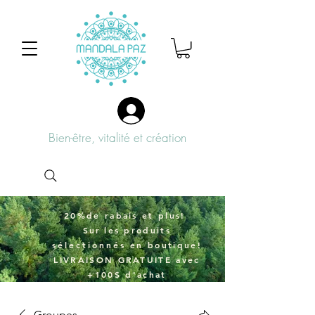
Bien-être, vitalité et création
20%de rabais et plus!
Sur
les produits
sélectionnés
en boutique!
LIVRAISON GRATUITE avec
+100$ d'achat
Groupes