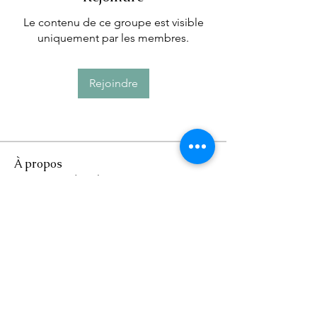
Le contenu de ce groupe est visible
uniquement par les membres.
Rejoindre
À propos
Bienvenue dans le groupe ! Vous
pouvez communiquer avec d'au
...
Lire plus
Suivez Mandala Paz pour
des conseils