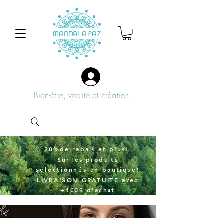
Bien-être, vitalité et création
20%de rabais et plus!
Sur
les produits
sélectionnés
en boutique!
LIVRAISON GRATUITE avec
+100$ d'achat