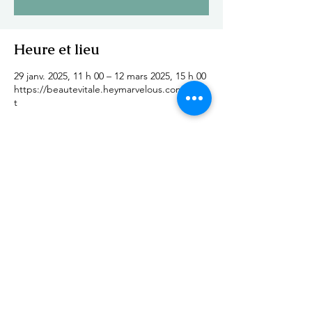
Heure et lieu
29 janv. 2025, 11 h 00 – 12 mars 2025, 15 h 00
https://beautevitale.heymarvelous.com/even
t
Partager cet événement
Suivez Mandala Paz pour
des conseils
bien-être au quotidien
♡