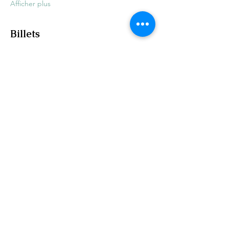
Afficher plus
Billets
Vente expirée
Type de billet
Admission Générale
Prix
40,00 $
+6,00 $
+ 1,15 $ de frais de
TPS/TVQ
billetterie
Partager cet événement