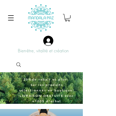
Bien-être, vitalité et création
20%de rabais et plus!
Sur
les produits
sélectionnés
en boutique!
LIVRAISON GRATUITE avec
+100$ d'achat