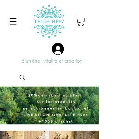
Bien-être, vitalité et création
20%de rabais et plus!
Sur
les produits
sélectionnés
en boutique!
LIVRAISON GRATUITE avec
+100$ d'achat