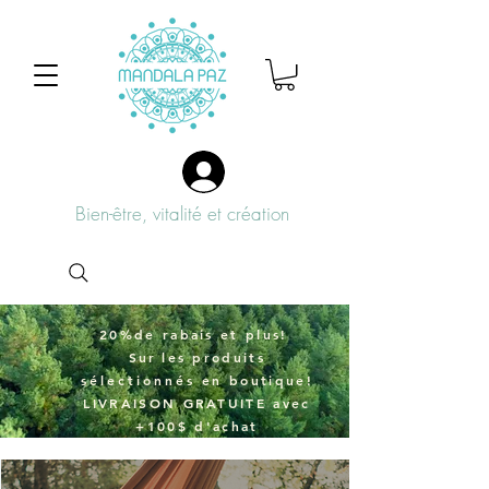
Bien-être, vitalité et création
20%de rabais et plus!
Sur
les produits
sélectionnés
en boutique!
LIVRAISON GRATUITE avec
+100$ d'achat