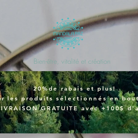
Bien-être, vitalité et création
20%de rabais et plus!
ur
les produits
sélectionnés
en bout
LIVRAISON GRATUITE avec +100$ d'