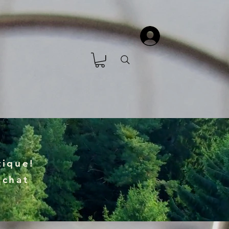
ique!
achat